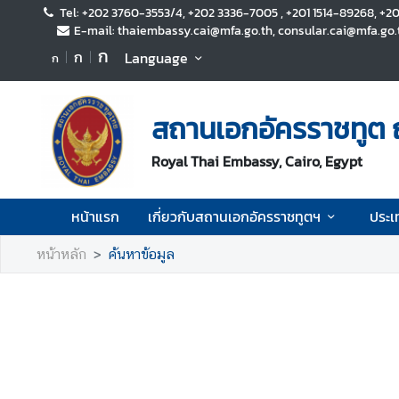
Tel: +202 3760-3553/4, +202 3336-7005 , +201 1514-89268, +201
E-mail: thaiembassy.cai@mfa.go.th, consular.cai@mfa.go.
ก
ก
Language
ก
ห
น้
า
สถานเอกอัครราชทูต 
แ
ร
Royal Thai Embassy, Cairo, Egypt
ก
เ
หน้าแรก
เกี่ยวกับสถานเอกอัครราชทูตฯ
ประเ
กี่
ย
หน้าหลัก
ค้นหาข้อมูล
ว
กั
บ
ส
ถ
า
น