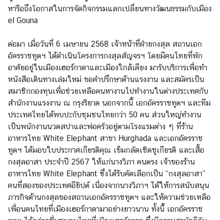
หารือถึงโอกาสในการจัดกิจกรรมแลกเปลี่ยนทางวัฒนธรรมกับเมือง
ศ
el Gouna
ใ
น
ต่อมา เมื่อวันที่ 6 เมษายน 2568 เจ้าหน้าที่ฝ่ายกงสุล สถานเอก
เ
อัครราชทูตฯ ได้ดำเนินโครงการกงสุลสัญจรฯ โดยมีคนไทยที่พัก
ข
อาศัยอยู่ในเมืองเฮอร์กาดาและเมืองใกล้เคียง มารับบริการเพื่อทำ
ต
หนังสือเดินทางเล่มใหม่ ขอคำปรึกษาด้านแรงงาน และสมัครเป็น
อ
สมาชิกกองทุนเพื่อช่วยเหลือคนหางานไปทำงานในต่างประเทศกับ
า
สำนักงานแรงงาน ณ กรุงริยาด นอกจากนี้ เอกอัครราชทูตฯ และทีม
ณ
ประเทศไทยได้พบปะกับชุมชนไทยกว่า 50 คน ส่วนใหญ่ทำงาน
า
เป็นพนักงานนวดสปาและพ่อครัวอยู่ตามโรงแรมต่าง ๆ ที่ร้าน
อาหารไทย White Elephant สาขา Hurghada และเอกอัครราช
ข่
ทูตฯ ได้มอบใบประกาศเกียรติคุณ เข็มกลัดเชิดชูเกียรติ และเสื้อ
า
กงสุลอาสา ประจำปี 2567 ให้แก่นางวิภา คนตรง เจ้าของร้าน
ว
อาหารไทย White Elephant ซึ่งได้รับคัดเลือกเป็น “กงสุลอาสา”
คนที่สองของประเทศอียิปต์ เนื่องจากนางวิภาฯ ได้ให้การสนับสนุน
ภารกิจด้านกงสุลของสถานเอกอัครราชทูตฯ และให้ความช่วยเหลือ
บ
เพื่อนคนไทยที่เมืองเฮอร์กาดามาอย่างยาวนาน ทั้งนี้ เอกอัครราช
ริ