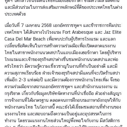
ทูตฯ ได้กล่าวชื่นชมคนไทยที่เมืองเฮอร์กาดา ซึ่งมีความสามัคคีกัน
ก
และมีส่วนร่วมในการส่งเสริมภาพลักษณ์ที่ดีของประเทศไทยในต่าง
า
ประเทศด้วย
ร
ฝ่
เมื่อวันที่ 7 เมษายน 2568 เอกอัครราชทูตฯ และข้าราชการทีมประ
า
เทศไทยฯ ได้เดินทางไปโรงแรม Fort Arabesque และ Jaz Elite
ย
Casa Del Mar Beach เพื่อพบปะกับผู้บริหารโรงแรม และแลก
ก
เปลี่ยนข้อคิดเห็นในการสร้างความร่วมมือเพื่อเปิดตลาดแรงงาน
ง
ไทยในสาขาพนักงานนวดสปาในแถบเมืองเฮอร์กาดา โดยผู้บริหาร
สุ
โรงแรมและเจ้าของธุรกิจสปาต่างชื่นชมพนักงานนวดสปาและพ่อ
ล
ครัวไทยว่า มีความรู้ความเชี่ยวชาญในงานที่ทำเป็นอย่างดี และมี
ความสุภาพเรียบร้อย ฝ่ายเจ้าของธุรกิจสปามีแผนที่จะเปิดร้านสปา
เพิ่มอีก 2-3 แห่งต่อปี และมีความต้องการพนักงานไทยเพิ่ม จึงขอ
ก
ความร่วมมือจากสถานเอกอัครราชทูตฯ และสำนักงานแรงงาน ณ
ร
กรุงริยาด เกี่ยวกับข้อมูลบริษัทจัดหางานที่น่าเชื่อถือ ตัวอย่างสัญญา
ม
การจ้างงานที่ได้มาตรฐาน ตลอดจนการฝึกอบรมภาษาอังกฤษให้กับ
ก
พนักงานคนไทย ในโอกาสนี้ คณะยังได้เยี่ยมชมสถานที่ทำงานของ
า
แรงงานไทย และสอบถามถึงความเป็นอยู่และอุปสรรคในการ
ร
ทำงาน โดยรวมแรงงานไทยส่วนใหญ่พึ่งพอใจกับงาน มีสวัสดิการ
ก