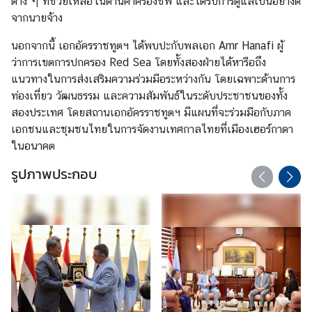
ต่าง ๆ ที่ช่วยเหลือในด้านค่าครองชีพ และได้รับการดูแลเป็นอย่างดี
ง
จากนายจ้าง
สุ
ล
นอกจากนี้ เอกอัครราชทูตฯ ได้พบปะกับพลเอก Amr Hanafi ผู้
ว่าการเขตการปกครอง Red Sea โดยทั้งสองฝ่ายได้หารือถึง
ธุ
แนวทางในการส่งเสริมความร่วมมือระหว่างกัน โดยเฉพาะด้านการ
ร
ท่องเที่ยว วัฒนธรรม และความสัมพันธ์ในระดับประชาชนของทั้ง
กิ
สองประเทศ โดยสถานเอกอัครราชทูตฯ มีแผนที่จะร่วมมือกับภาค
จ
เอกชนและชุมชนไทยในการจัดงานเทศกาลไทยที่เมืองเฮอร์กาดา
ในอนาคต
ท่
รูปภาพประกอบ
อ
ง
เ
ที่
ย
ว
ลิ