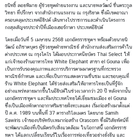
ธนิทธิ์ ลอยพิมาย ผู้ช่วยทูตฝ่ายแรงงาน และนายพลวัฒน์ ชื่นตระกูล
เ
วิทยา ที่ปรึกษา จากสำนักงานแรงงาน ณ กรุงริยาด ซึ่งมีเขตอาณา
อ
ครอบคลุมประเทศอียิปต์ เดินทางไปราชการและดำเนินโครงการ
ก
กงสุลสัญจรประจำปีที่เมืองเฮอร์กาดา ประเทศอียิปต์
อั
ค
โดยเมื่อวันที่ 5 เมษายน 2568 เอกอัครราชทูตฯ พร้อมด้วยนายนิ
ร
วัฒน์ อภิชาตบุตร ผู้ช่วยทูตฝ่ายพาณิชย์ สำนักงานส่งเสริมการค้าใน
ร
ต่างประเทศ ณ กรุงไคโร ได้มอบประกาศนียบัตร Thai Select ให้
า
แก่เจ้าของร้านอาหารไทย White Elephant สาขา el Gouna เพื่อ
ช
เป็นการรับรองคุณภาพและการบริการตามมาตรฐานที่กระทรวง
ทู
พาณิชย์กำหนด และเพื่อเป็นการแสดงความชื่นชม และขอบคุณที่
ต
ร้าน White Elephant ได้ช่วยส่งเสริมให้อาหารไทยเป็นที่รู้จัก
ฯ
อย่างแพร่หลายมากขึ้นในอียิปต์ในช่วงเวลากว่า 20 ปี หลังจากนั้น
เอกอัครราชทูตฯ และทีมประเทศไทยได้เยี่ยมชมเมือง el Gouna
ซึ่งเป็นเมืองพักตากอากาศริมชายฝั่งทะเลแดง เริ่มก่อสร้างมาตั้งแต่
ป
ปี ค.ศ. 1989 บนพื้นที่ 37 ตารางกิโลเมตร โดยนาย Samih
ร
Sawiris เจ้าของบริษัทรับเหมาก่อสร้าง Orascom ซึ่งมีวิสัยทัศน์ที่
ะ
จะพัฒนาเมืองที่เป็นมิตรกับสิ่งแวดล้อม ในโอกาสนี้ เอกอัครราช
เ
ทูตฯ ได้แลกเปลี่ยนเรียนรู้ในเรื่องการท่องเที่ยวอย่างยั่งยืน และ
ท